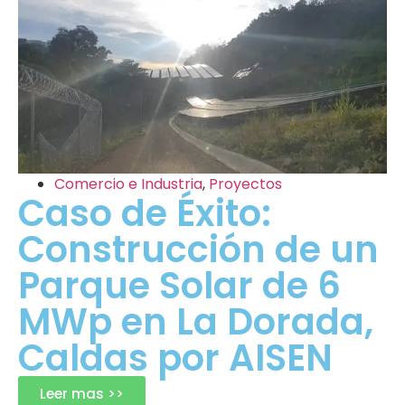
Comercio e Industria
,
Proyectos
Caso de Éxito:
Construcción de un
Parque Solar de 6
MWp en La Dorada,
Caldas por AISEN
Leer mas >>