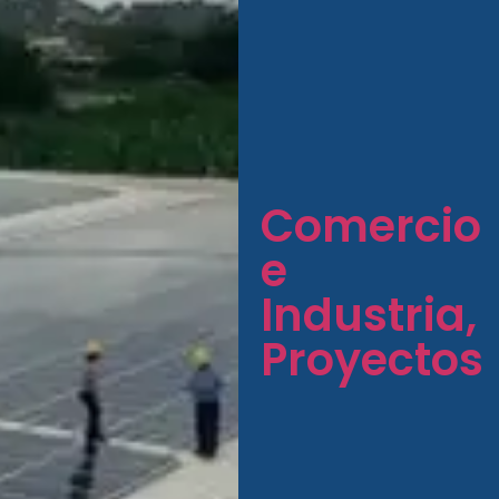
Comercio
e
Industria
,
Proyectos