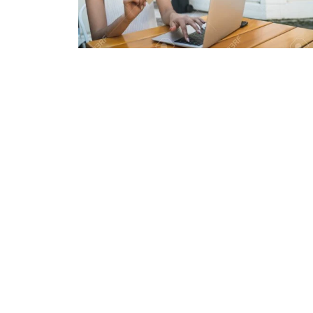
Comercio e Industria
Reclamacion
resuelta
Historia: En Cartagena, el edificio Maturin,
deseaba mejor oferta de tarifa.Solucion:
AISEN loga realizar negociacion del
contrato de energia de 345 cuentas que
Leer mas >>
Noso