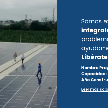
Somos ex
integral
problema
ayudamos
Libérate 
Nombre Pro
Capacidad:
Año Constr
Leer más sob