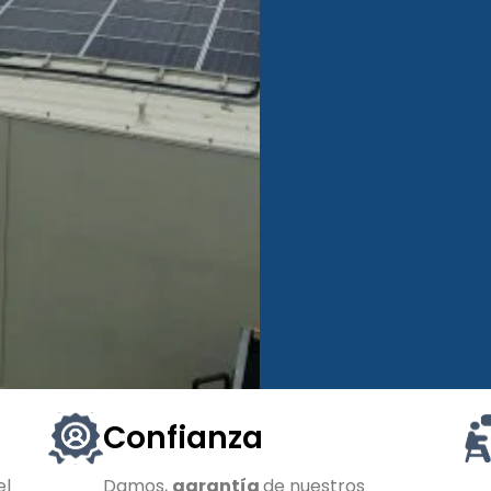
Confianza
el
Damos,
garantía
de nuestros