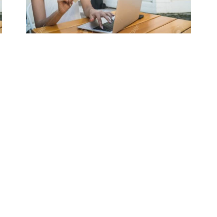
Proyectos
Instalacion
6MWh/mes la
Dorada
Te mostramos las diferentes formar de
ahorrar dinero en casa bajando el valor de
la factura, aca encontraras diferentes
alternativas.
Leer mas >>
tros
Menu