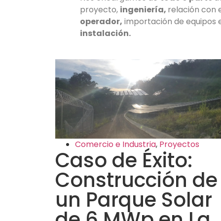
proyecto,
ingeniería,
relación con 
operador,
importación de equipos 
instalación.
Comercio e Industria
,
Proyectos
Caso de Éxito:
Construcción de
un Parque Solar
de 6 MWp en La